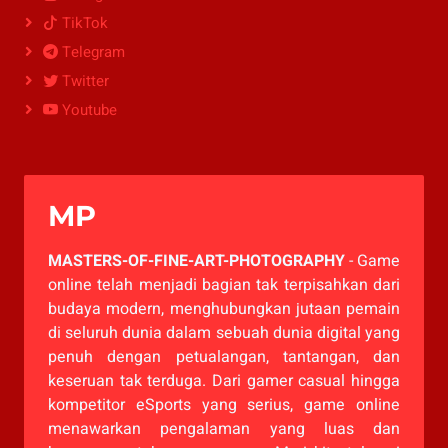
TikTok
Telegram
Twitter
Youtube
MP
MASTERS-OF-FINE-ART-PHOTOGRAPHY
- Game
online telah menjadi bagian tak terpisahkan dari
budaya modern, menghubungkan jutaan pemain
di seluruh dunia dalam sebuah dunia digital yang
penuh dengan petualangan, tantangan, dan
keseruan tak terduga. Dari gamer casual hingga
kompetitor eSports yang serius, game online
menawarkan pengalaman yang luas dan