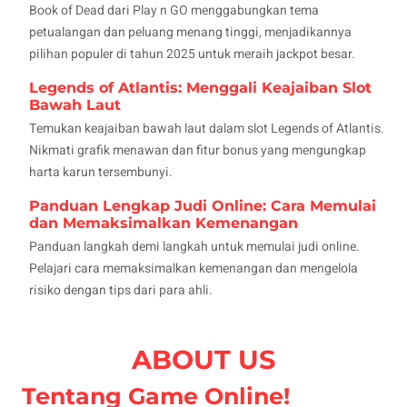
Book of Dead dari Play n GO menggabungkan tema
petualangan dan peluang menang tinggi, menjadikannya
pilihan populer di tahun 2025 untuk meraih jackpot besar.
Legends of Atlantis: Menggali Keajaiban Slot
Bawah Laut
Temukan keajaiban bawah laut dalam slot Legends of Atlantis.
Nikmati grafik menawan dan fitur bonus yang mengungkap
harta karun tersembunyi.
Panduan Lengkap Judi Online: Cara Memulai
dan Memaksimalkan Kemenangan
Panduan langkah demi langkah untuk memulai judi online.
Pelajari cara memaksimalkan kemenangan dan mengelola
risiko dengan tips dari para ahli.
ABOUT US
Tentang Game Online!