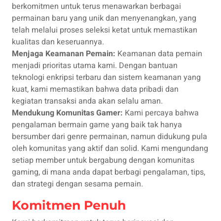
berkomitmen untuk terus menawarkan berbagai
permainan baru yang unik dan menyenangkan, yang
telah melalui proses seleksi ketat untuk memastikan
kualitas dan keseruannya.
Menjaga Keamanan Pemain:
Keamanan data pemain
menjadi prioritas utama kami. Dengan bantuan
teknologi enkripsi terbaru dan sistem keamanan yang
kuat, kami memastikan bahwa data pribadi dan
kegiatan transaksi anda akan selalu aman.
Mendukung Komunitas Gamer:
Kami percaya bahwa
pengalaman bermain game yang baik tak hanya
bersumber dari genre permainan, namun didukung pula
oleh komunitas yang aktif dan solid. Kami mengundang
setiap member untuk bergabung dengan komunitas
gaming, di mana anda dapat berbagi pengalaman, tips,
dan strategi dengan sesama pemain.
Komitmen Penuh