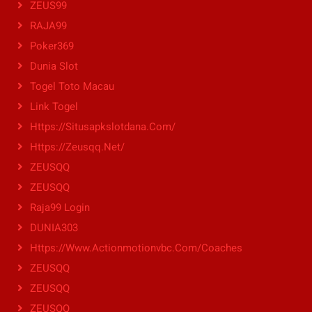
ZEUS99
RAJA99
Poker369
Dunia Slot
Togel Toto Macau
Link Togel
Https://situsapkslotdana.com/
Https://zeusqq.net/
ZEUSQQ
ZEUSQQ
Raja99 Login
DUNIA303
Https://www.actionmotionvbc.com/coaches
ZEUSQQ
ZEUSQQ
ZEUSQQ