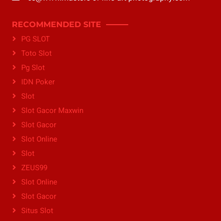
RECOMMENDED SITE
PG SLOT
Toto Slot
Pg Slot
IDN Poker
Slot
Slot Gacor Maxwin
Slot Gacor
Slot Online
Slot
ZEUS99
Slot Online
Slot Gacor
Situs Slot