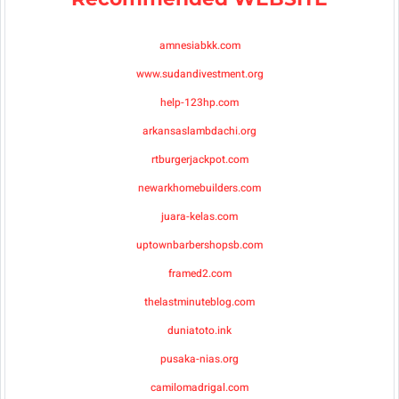
amnesiabkk.com
www.sudandivestment.org
help-123hp.com
arkansaslambdachi.org
rtburgerjackpot.com
newarkhomebuilders.com
juara-kelas.com
uptownbarbershopsb.com
framed2.com
thelastminuteblog.com
duniatoto.ink
pusaka-nias.org
camilomadrigal.com